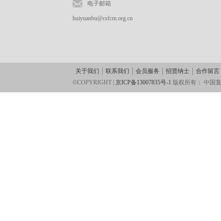
电子邮箱
huiyuanbu@csfcm.org.cn
关于我们
联系我们
会员服务
招贤纳士
合作留言
©COPYRIGHT |
京ICP备13007835号-1
版权所有：
中国