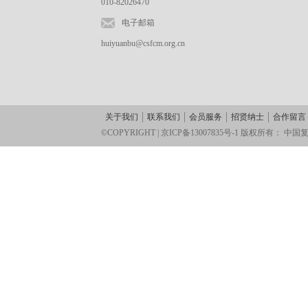
010-82026470
电子邮箱
huiyuanbu@csfcm.org.cn
关于我们
联系我们
会员服务
招贤纳士
合作留言
©COPYRIGHT |
京ICP备13007835号-1
版权所有：
中国