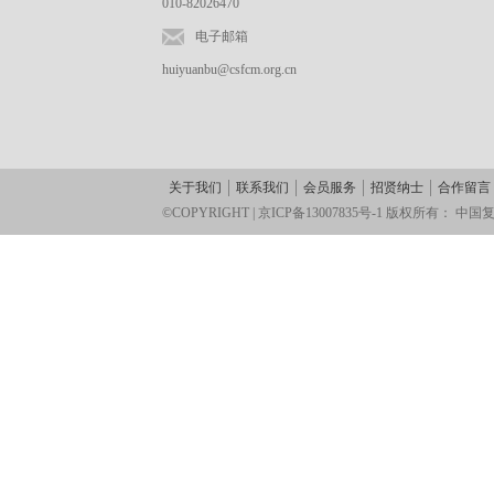
010-82026470
电子邮箱
huiyuanbu@csfcm.org.cn
关于我们
联系我们
会员服务
招贤纳士
合作留言
©COPYRIGHT |
京ICP备13007835号-1
版权所有：
中国