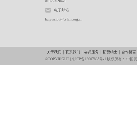
010-82026470
电子邮箱
huiyuanbu@csfcm.org.cn
关于我们
联系我们
会员服务
招贤纳士
合作留言
©COPYRIGHT |
京ICP备13007835号-1
版权所有：
中国