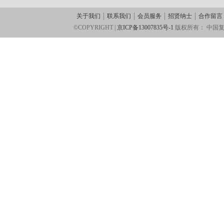
关于我们
联系我们
会员服务
招贤纳士
合作留言
©COPYRIGHT |
京ICP备13007835号-1
版权所有：
中国