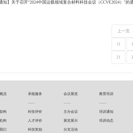
通知】关于召开“2024中国运载领域复合材料科技会议（CCVE2024）”的
上一页
11
21
概况
承能服务
会议展览
教育培训
——
——
——
架构
科技评价
主办会议
培训通知
机构
人才评价
展览展示
培训动态
我们
科技奖励
分支活动