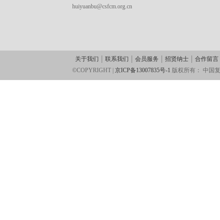
huiyuanbu@csfcm.org.cn
关于我们
联系我们
会员服务
招贤纳士
合作留言
©COPYRIGHT |
京ICP备13007835号-1
版权所有：
中国