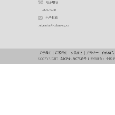
联系电话
010-82026470
电子邮箱
huiyuanbu@csfcm.org.cn
关于我们
联系我们
会员服务
招贤纳士
合作留言
©COPYRIGHT |
京ICP备13007835号-1
版权所有：
中国