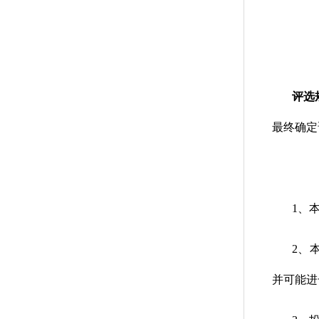
评选
最终确定
1、
2、
并可能进