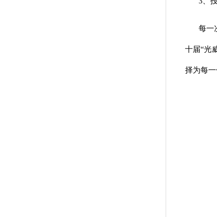
3、
每一
十届“光
择为每一