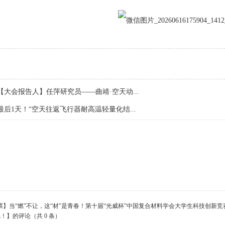
【大会报告人】任萍研究员——曲靖·空天动...
最后1天！“空天往返飞行器耐高温轻量化结...
票】当“燃”不让，这“材”是青春！第十届“光威杯”中国复合材料学会大学生科技创新竞
L！】的评论（共 0 条）