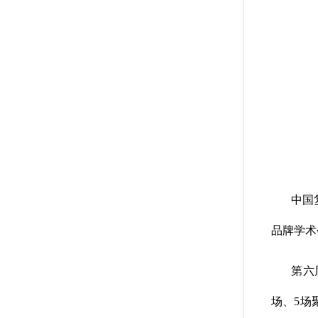
中国
品牌学术
第六
场、5场