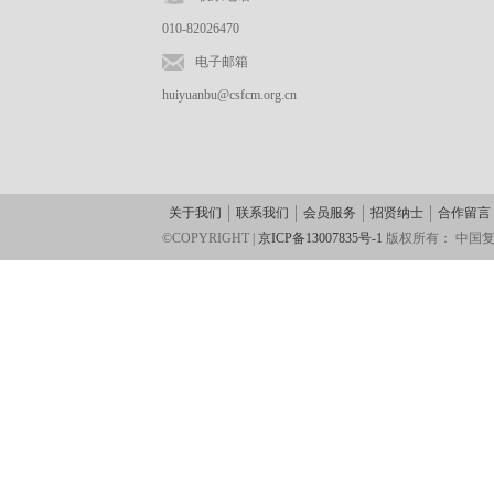
010-82026470
电子邮箱
huiyuanbu@csfcm.org.cn
关于我们
联系我们
会员服务
招贤纳士
合作留言
©COPYRIGHT |
京ICP备13007835号-1
版权所有：
中国