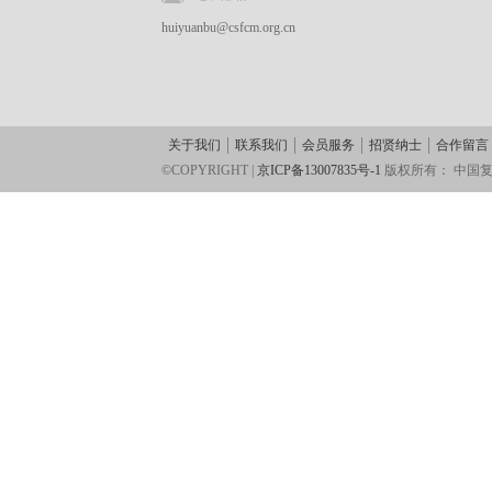
huiyuanbu@csfcm.org.cn
关于我们
联系我们
会员服务
招贤纳士
合作留言
©COPYRIGHT |
京ICP备13007835号-1
版权所有：
中国