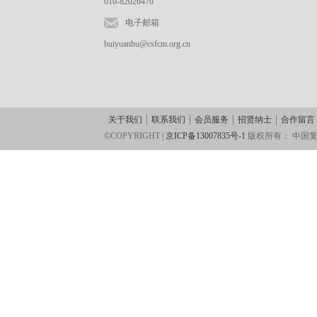
010-82026470
电子邮箱
huiyuanbu@csfcm.org.cn
关于我们
联系我们
会员服务
招贤纳士
合作留言
©COPYRIGHT |
京ICP备13007835号-1
版权所有：
中国