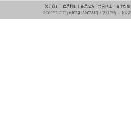
关于我们
联系我们
会员服务
招贤纳士
合作留言
©COPYRIGHT |
京ICP备13007835号-1
版权所有：
中国