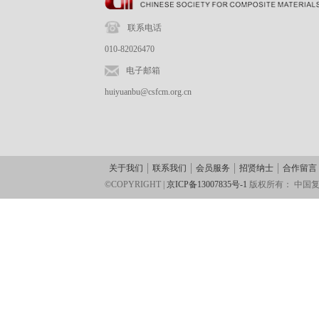
联系电话
010-82026470
电子邮箱
huiyuanbu@csfcm.org.cn
关于我们
联系我们
会员服务
招贤纳士
合作留言
©COPYRIGHT |
京ICP备13007835号-1
版权所有：
中国