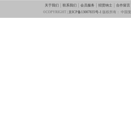
关于我们
联系我们
会员服务
招贤纳士
合作留言
©COPYRIGHT |
京ICP备13007835号-1
版权所有：
中国