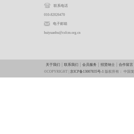
联系电话
010-82026470
电子邮箱
huiyuanbu@csfcm.org.cn
关于我们
联系我们
会员服务
招贤纳士
合作留言
©COPYRIGHT |
京ICP备13007835号-1
版权所有：
中国