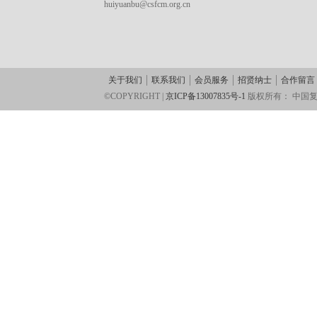
huiyuanbu@csfcm.org.cn
关于我们
联系我们
会员服务
招贤纳士
合作留言
©COPYRIGHT |
京ICP备13007835号-1
版权所有：
中国