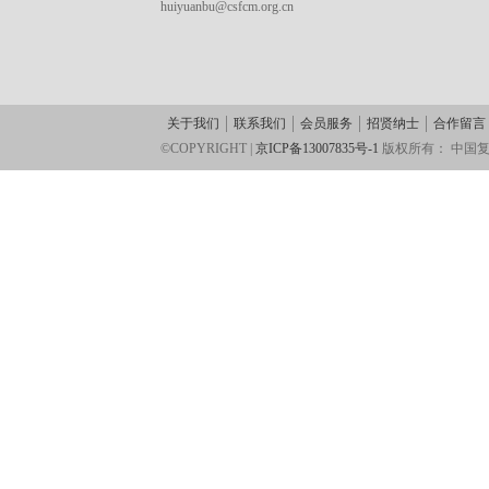
huiyuanbu@csfcm.org.cn
关于我们
联系我们
会员服务
招贤纳士
合作留言
©COPYRIGHT |
京ICP备13007835号-1
版权所有：
中国