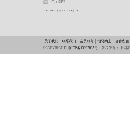
电子邮箱
huiyuanbu@csfcm.org.cn
关于我们
联系我们
会员服务
招贤纳士
合作留言
©COPYRIGHT |
京ICP备13007835号-1
版权所有：
中国