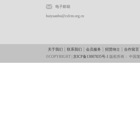
电子邮箱
huiyuanbu@csfcm.org.cn
关于我们
联系我们
会员服务
招贤纳士
合作留言
©COPYRIGHT |
京ICP备13007835号-1
版权所有：
中国