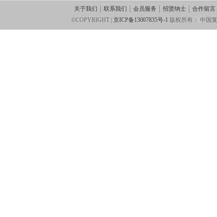
关于我们
联系我们
会员服务
招贤纳士
合作留言
©COPYRIGHT |
京ICP备13007835号-1
版权所有：
中国