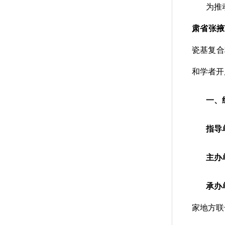
为推
肃省张掖
瓷基复合
和学者开
一、
指导
主办
承办
家地方联