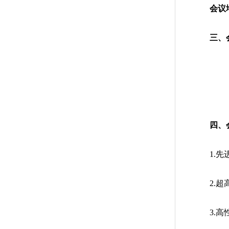
会议
三、
四、
1.
2.
3.