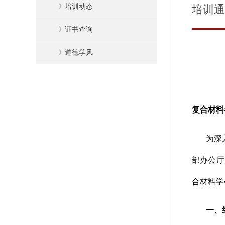
》
培训动态
培训通
》
证书查询
》
道德学风
复合材料
为深
部办公厅
合材料学
一、