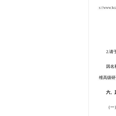
s://www.kcz
2.请
因名
维高级研
六、
（一