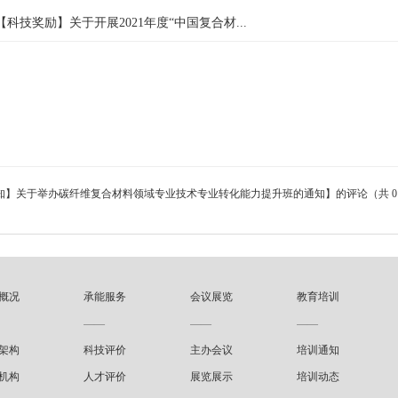
【科技奖励】关于开展2021年度“中国复合材...
知】关于举办碳纤维复合材料领域专业技术专业转化能力提升班的通知】的评论（共 0
概况
承能服务
会议展览
教育培训
——
——
——
架构
科技评价
主办会议
培训通知
机构
人才评价
展览展示
培训动态