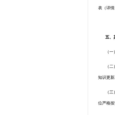
表（详情
五、
（一
（二
知识更新
（三
位严格按