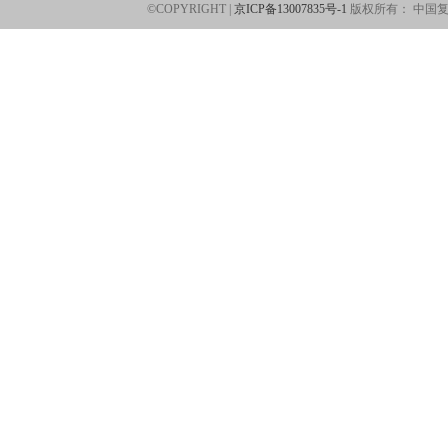
©COPYRIGHT |
京ICP备13007835号-1
版权所有：
中国