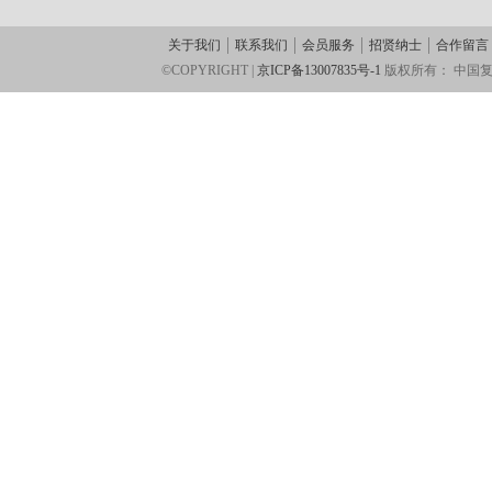
关于我们
联系我们
会员服务
招贤纳士
合作留言
©COPYRIGHT |
京ICP备13007835号-1
版权所有：
中国