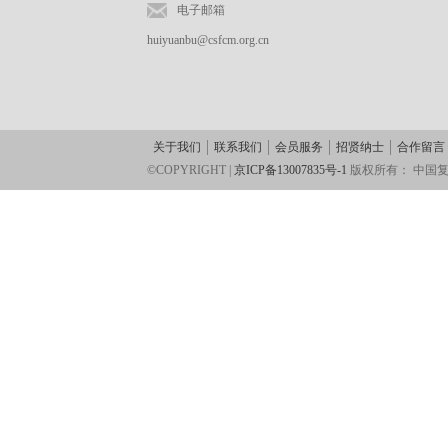
电子邮箱
huiyuanbu@csfcm.org.cn
关于我们
联系我们
会员服务
招贤纳士
合作留言
©COPYRIGHT |
京ICP备13007835号-1
版权所有：
中国