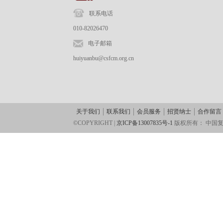
联系电话
010-82026470
电子邮箱
huiyuanbu@csfcm.org.cn
关于我们
联系我们
会员服务
招贤纳士
合作留言
©COPYRIGHT |
京ICP备13007835号-1
版权所有：
中国