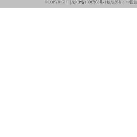
©COPYRIGHT |
京ICP备13007835号-1
版权所有：
中国