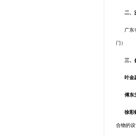
二、
广东
门）
三、
叶金
傅东
徐彩
合物的设