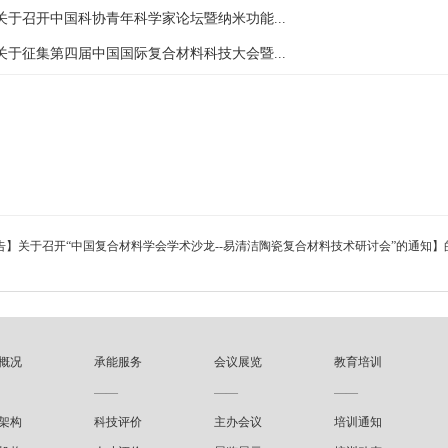
关于召开中国科协青年科学家论坛暨纳米功能...
关于征集第四届中国国际复合材料科技大会暨...
告】关于召开“中国复合材料学会学术沙龙--易清洁陶瓷复合材料技术研讨会”的通知】
概况
承能服务
会议展览
教育培训
——
——
——
架构
科技评价
主办会议
培训通知