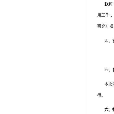
赵莉
用工作，
研究》项
四、
五、
本次
得。
六、